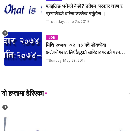
फाइलिङ भनेको केहो? उदेश्य, प्रकार चरण र
प्रणालीको बारेमा उल्लेख गर्नुहोस् ।
Tuesday, June 25, 2019
JOB
मिति २०७४-०२-१३ गते लाेकसेवा
अायोेगबाट लिर्इएकाे खरिदार पदकाे पश्न
तथा उत्तरहरु ।
Sunday, May 28, 2017
यो हप्तामा हेरिएका