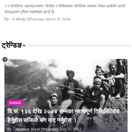
१.१.भौगोलिक अवस्था/स्वरुपः किसिम र विशेषताहरु भौगलिक अवस्था नेपाल पृथ्वीको उत्तरी
गोलाद्र्धको एशिया महादेशको झण्डै वि…
By -
D.ARJEL
Tuesday, March 31, 2026
ट्रेन्डिङ
BANKS
वि.सं. ९३६ देखि २०७४ सम्मका महत्वपूर्ण तिथिमितिहरु
हेर्नुहाेस सजिलाे संग याद गर्नुहाेस ।
By -
Shankar Aryal
Monday, July 31, 2017