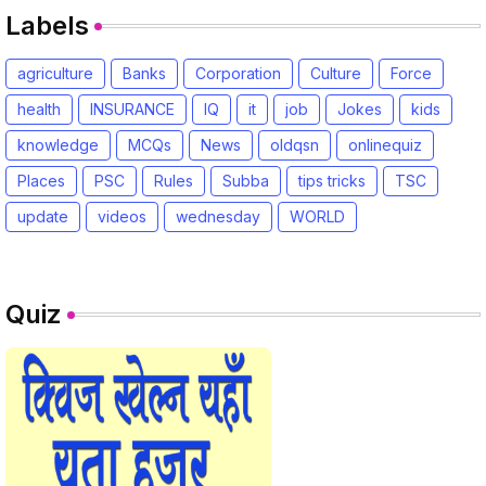
Labels
agriculture
Banks
Corporation
Culture
Force
health
INSURANCE
IQ
it
job
Jokes
kids
knowledge
MCQs
News
oldqsn
onlinequiz
Places
PSC
Rules
Subba
tips tricks
TSC
update
videos
wednesday
WORLD
Quiz