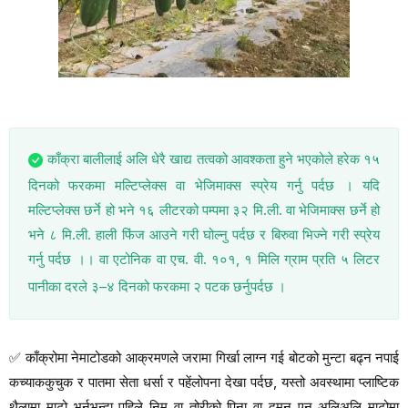
काँक्रा बालीलाई अलि धेरै खाद्य तत्वको आवश्कता हुने भएकोले हरेक १५
दिनको फरकमा मल्टिप्लेक्स वा भेजिमाक्स स्प्रेय गर्नु पर्दछ । यदि
मल्टिप्लेक्स छर्ने हो भने १६ लीटरको पम्पमा ३२ मि.ली. वा भेजिमाक्स छर्ने हो
भने ८ मि.ली. हाली फिंज आउने गरी घोल्नु पर्दछ र बिरुवा भिज्ने गरी स्प्रेय
गर्नु पर्दछ ।। वा एटोनिक वा एच. वी. १०१, १ मिलि ग्राम प्रति ५ लिटर
पानीका दरले ३–४ दिनको फरकमा २ पटक छर्नुपर्दछ ।
✅
काँक्रोमा नेमाटोडको आक्रमणले जरामा गिर्खा लाग्न गई बोटको मुन्टा बढ्न नपाई
कच्याककुचुक र पातमा सेता धर्सा र पहेंलोपना देखा पर्दछ, यस्तो अवस्थामा प्लाष्टिक
थैलामा माटो भर्नुभन्दा पहिले निम वा तोरीको पिना वा दमन एन अलिअलि माटोमा