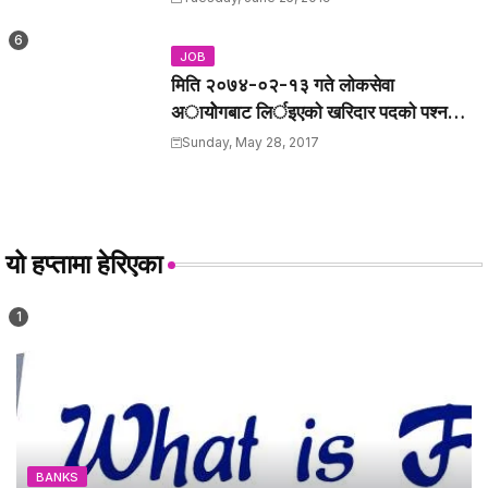
JOB
मिति २०७४-०२-१३ गते लाेकसेवा
अायोेगबाट लिर्इएकाे खरिदार पदकाे पश्न
तथा उत्तरहरु ।
Sunday, May 28, 2017
यो हप्तामा हेरिएका
BANKS