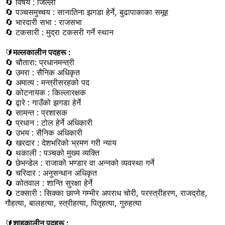
🔄
विषय : जिल्ला
🔄
पञ्चसमुच्चय : सानातिना झगडा हेर्ने
,
बुढापाकाका समूह
🔄
भारदारी सभा : राजसभा
🔄
टकसारी : मुद्रा टकसरी गर्ने स्थान
🔰
मल्लकालीन पदहरू :
🔄
चौतारा
:
प्रधानमन्त्री
🔄
उमरा : सैनिक अधिकृत
🔄
अमात्य : मन्त्रीसरहको पद
🔄
कोटनायक : किल्लारक्षक
🔄
द्वारे : गाउँको झगडा हेर्ने
🔄
सामन्त : प्रशासक
🔄
प्रधान : टोल हेर्ने अधिकारी
🔄
उभय : सैनिक अधिकारी
🔄
खरदार : देशभरिको भ्रमण गरी न्याय
🔄
थकाली : पञ्चको मुख्य व्यक्ति
🔄
छेभन्डेल : राजाको भण्डार वा अन्नको व्यवस्था गर्ने
🔄
चरिदार : अनुसन्धान अधिकृत
🔄
कोतवाल : शान्ति सुरक्षा हेर्ने
🔄
टक्सारी : सिक्का छाप्ने गम्भीर अपराध चोरी
,
परस्त्रीहरण
,
राजद्रोह
,
गौहत्या
,
बालहत्या
,
स्त्रीहत्या
,
पितृहत्या
,
गुरुहत्या
🔰
शाहकालीन पदहरू :