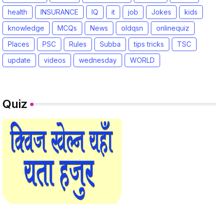
health
INSURANCE
IQ
it
job
Jokes
kids
knowledge
MCQs
News
oldqsn
onlinequiz
Places
PSC
Rules
Subba
tips tricks
TSC
update
videos
wednesday
WORLD
Quiz