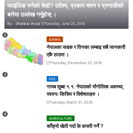
फाइलिङ भनेको केहो? उदेश्य, प्रकार चरण र प्रणालीको
बारेमा उल्लेख गर्नुहोस् ।
By -
Shankar Aryal
Tuesday, June 25, 2019
BANKS
नेपालका सडक र तिनका लम्बाइ सबै जानकारी
एकै ठाउमा ।
Thursday, December 20, 2018
PSC
नायब सुब्बा १.१. नेपालको भौगोलिक अवस्था,
स्वरुपः किसिम र विशेषताहरु ।
Tuesday, March 31, 2026
AGRICULTURE
काँक्रो खेती गर्दा के कसरी गर्ने ?