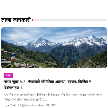
ताजा जानकारी
PSC
नायब सुब्बा १.१. नेपालको भौगोलिक अवस्था, स्वरुपः किसिम र
विशेषताहरु ।
१.१.भौगोलिक अवस्था/स्वरुपः किसिम र विशेषताहरु भौगलिक अवस्था नेपाल पृथ्वीको उत्तरी
गोलाद्र्धको एशिया महादेशको झण्डै वि…
By -
D.ARJEL
Tuesday, March 31, 2026