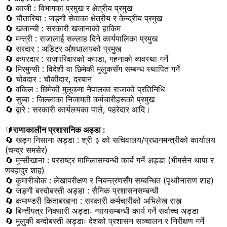
🔄
काजी : विभागका प्रमुख र क्षेत्रीय प्रमुख
🔄
चौतारिया : जङ्गी सेवाका क्षेत्रीय र केन्द्रीय प्रमुख
🔄
खजान्ची : सरकारी खजानाको हाकिम
🔄
मन्त्री : राजालाई सल्लाह दिने कार्यपालिका प्रमुख
🔄
सरदार : अडिटर औषधालयको प्रमुख
🔄
कपरदार : राजपरिवारको कपडा
,
गहनाको व्यवस्था गर्ने
🔄
मिरमुन्सी : विदेशी वा छिमेकी मुलुकसँग सम्बन्ध स्थापित गर्ने
🔄
चोवदार : चौकीदार
,
दरबान
🔄
वकिल : छिमेकी मुलुकमा नेपालका राजाको प्रतिनिधि
🔄
सुब्बा : जिल्लाका निजामती कर्मचारीहरूको प्रमुख
🔄
द्वारे : सरकारी कार्यलयका पाले
,
पहरेदार आदि।
🔰
राणाकालीन प्रशासनिक अड्डा :
🔄
खड्ग निसाना अड्डा : श्री ३ को सचिवालय/प्रधानमन्त्रीको कार्यालय
(चन्द्र समसेर)
🔄
मुन्सीखाना : परराष्ट्र मामिलासम्बन्धी कार्य गर्ने अड्डा (भीमसेन थापा र
णबहादुर शाह)
🔄
कुमारीचोक : लेखापरीक्षण र नियन्त्रणसँग सम्बन्धित (पृथ्वीनाराण शाह)
🔄
जङ्गी बस्दोबस्ती अड्डा : सैनिक प्रशासनसम्बन्धी
🔄
कमाण्डरी किताबखाना : सरकारी कर्मचारीको अभिलेख राख्न
🔄
बिन्तीपत्र निक्सारी अड्डाः न्यायसम्बन्धी कार्य गर्ने सर्वाच्च अड्डा
🔄
मुलुकी बन्दोबस्ती अड्डाः देशको प्रशासन सञ्चालन र निरीक्षण गर्ने