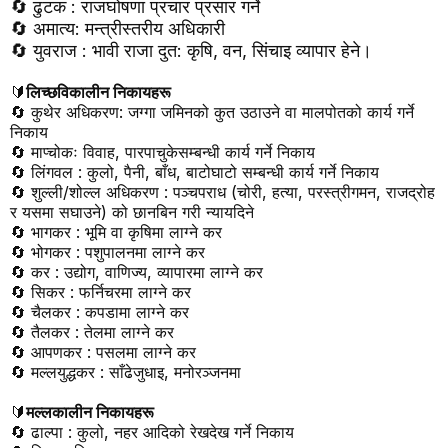
🔄
ढुटक : राजघोषणा प्रचार प्रसार गर्ने
🔄
अमात्य
:
मन्त्रीस्तरीय अधिकारी
🔄
युवराज : भावी राजा दुत: कृषि
,
वन
,
सिंचाइ व्यापार हेने।
🔰
लिच्छविकालीन निकायहरू
🔄
कुथेर अधिकरण
:
जग्गा जमिनको कुत उठाउने वा मालपोतको कार्य गर्ने
निकाय
🔄
माप्चोकः विवाह
,
पारपाचुकेसम्बन्धी कार्य गर्ने निकाय
🔄
लिंगवल : कुलो
,
पैनी
,
बाँध
,
बाटोघाटो सम्बन्धी कार्य गर्ने निकाय
🔄
शुल्ली/शोल्ल अधिकरण : पञ्चपराध (चोरी
,
हत्या
,
परस्त्रीगमन
,
राजद्रोह
र यसमा सघाउने) को छानबिन गरी न्यायदिने
🔄
भागकर : भूमि वा कृषिमा लाग्ने कर
🔄
भोगकर : पशुपालनमा लाग्ने कर
🔄
कर : उद्योग
,
वाणिज्य
,
व्यापारमा लाग्ने कर
🔄
सिकर : फर्निचरमा लाग्ने कर
🔄
चैलकर : कपडामा लाग्ने कर
🔄
तैलकर : तेलमा लाग्ने कर
🔄
आपणकर : पसलमा लाग्ने कर
🔄
मल्लयुद्धकर : साँढेजुधाइ
,
मनोरञ्जनमा
🔰
मल्लकालीन निकायहरू
🔄
ढाल्पा : कुलो
,
नहर आदिको रेखदेख गर्ने निकाय