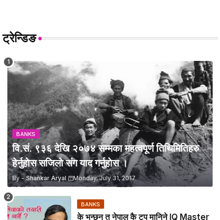
ट्रेन्डिङ
BANKS
वि.सं. ९३६ देखि २०७४ सम्मका महत्वपूर्ण तिथिमितिहरु
हेर्नुहाेस सजिलाे संग याद गर्नुहाेस ।
By -
Shankar Aryal
Monday, July 31, 2017
BANKS
के भन्छन त नेपाल कै टप मानिने IQ Master