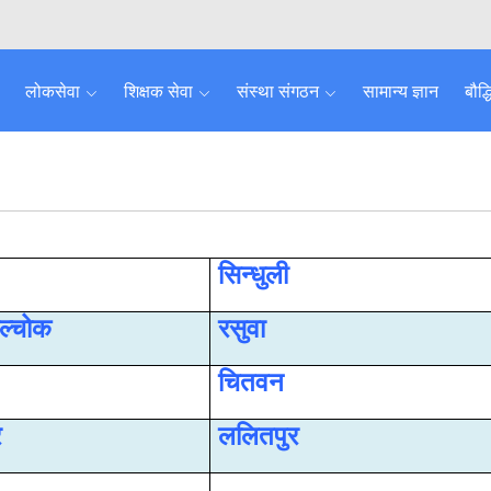
लोकसेवा
शिक्षक सेवा
संस्था संगठन
सामान्य ज्ञान
बौद्
सिन्धुली
ाल्चोक
रसुवा
चितवन
र
ललितपुर