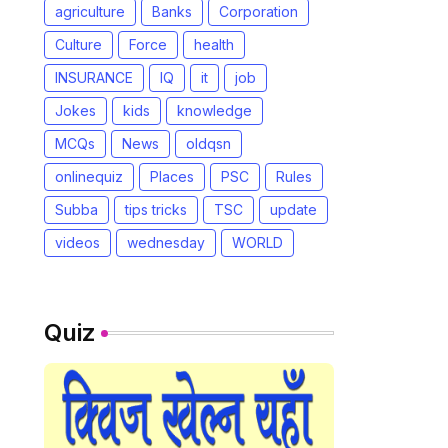
agriculture
Banks
Corporation
Culture
Force
health
INSURANCE
IQ
it
job
Jokes
kids
knowledge
MCQs
News
oldqsn
onlinequiz
Places
PSC
Rules
Subba
tips tricks
TSC
update
videos
wednesday
WORLD
Quiz