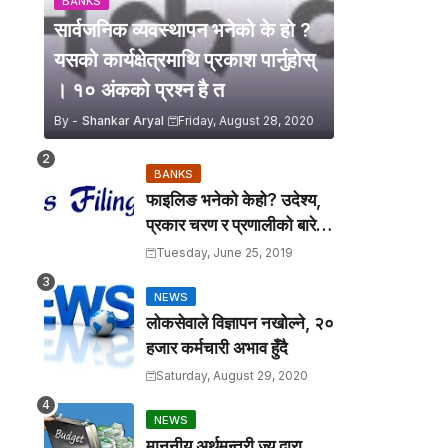
BANKS
सार्वजनिक व्यवस्थापन भनेको के हो ?
यसको कार्यक्षेत्रमाथि प्रकाश पार्नुहोस्
। १० अंकको प्रश्न है त
By -
Shankar Aryal
Friday, August 28, 2020
BANKS
फाइलिङ भनेको केहो? उदेश्य,
प्रकार चरण र प्रणालीको बारेमा
उल्लेख गर्नुहोस् ।
Tuesday, June 25, 2019
NEWS
लोकसेवाले विज्ञापन नखोल्ने, २०
हजार कर्मचारी अभाव हुँदै
Saturday, August 29, 2020
NEWS
माननीय अर्थमन्त्री ज्यु द्वारा