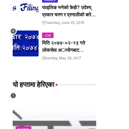
BANKS
फाइलिङ भनेको केहो? उदेश्य,
प्रकार चरण र प्रणालीको बारेमा
उल्लेख गर्नुहोस् ।
Tuesday, June 25, 2019
JOB
मिति २०७४-०२-१३ गते
लाेकसेवा अायोेगबाट
लिर्इएकाे खरिदार पदकाे पश्न
Sunday, May 28, 2017
तथा उत्तरहरु ।
यो हप्तामा हेरिएका