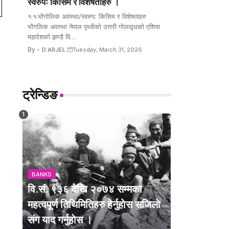
स्वरुपः किसिम र विशेषताहरु ।
१.१.भौगोलिक अवस्था/स्वरुपः किसिम र विशेषताहरु
भौगलिक अवस्था नेपाल पृथ्वीको उत्तरी गोलाद्र्धको एशिया
महादेशको झण्डै वि…
By -
D.ARJEL
Tuesday, March 31, 2026
ट्रेन्डिङ
BANKS
वि.सं. ९३६ देखि २०७४ सम्मका
महत्वपूर्ण तिथिमितिहरु हेर्नुहाेस सजिलाे
संग याद गर्नुहाेस ।