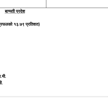
बा
ग्मती प्रदेश
षेत्रफलको १३.७९ प्रतिशत)
.मी.
ी.