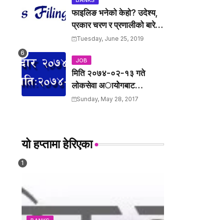
BANKS
फाइलिङ भनेको केहो? उदेश्य,
प्रकार चरण र प्रणालीको बारेमा
उल्लेख गर्नुहोस् ।
Tuesday, June 25, 2019
JOB
मिति २०७४-०२-१३ गते
लाेकसेवा अायोेगबाट
लिर्इएकाे खरिदार पदकाे पश्न
Sunday, May 28, 2017
तथा उत्तरहरु ।
यो हप्तामा हेरिएका