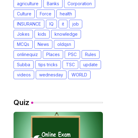
agriculture
Banks
Corporation
Culture
Force
health
INSURANCE
IQ
it
job
Jokes
kids
knowledge
MCQs
News
oldqsn
onlinequiz
Places
PSC
Rules
Subba
tips tricks
TSC
update
videos
wednesday
WORLD
Quiz