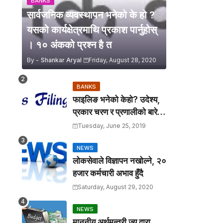
BANKS
सार्वजनिक व्यवस्थापन भनेको के हो ?
यसको कार्यक्षेत्रमाथि प्रकाश पार्नुहोस्
। १० अंकको प्रश्न है त
By -
Shankar Aryal
Friday, August 28, 2020
BANKS
फाइलिङ भनेको केहो? उदेश्य,
प्रकार चरण र प्रणालीको बारेमा
उल्लेख गर्नुहोस् ।
Tuesday, June 25, 2019
NEWS
लोकसेवाले विज्ञापन नखोल्ने, २०
हजार कर्मचारी अभाव हुँदै
Saturday, August 29, 2020
NEWS
माननीय अर्थमन्त्री ज्यु द्वारा