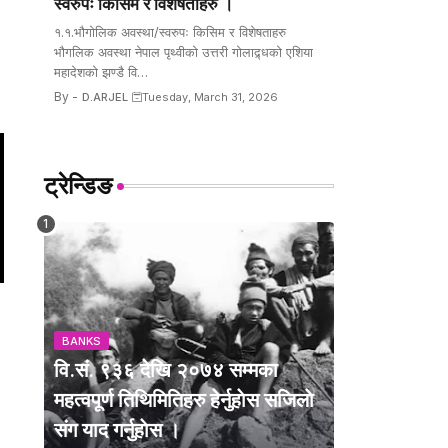
स्वरुपः किसिम र विशेषताहरु ।
१.१.भौगोलिक अवस्था/स्वरुपः किसिम र विशेषताहरु
भौगलिक अवस्था नेपाल पृथ्वीको उत्तरी गोलाद्र्धको एशिया
महादेशको झण्डै वि…
By -
D.ARJEL
Tuesday, March 31, 2026
ट्रेन्डिङ
BANKS
वि.सं. ९३६ देखि २०७४ सम्मका
महत्वपूर्ण तिथिमितिहरु हेर्नुहाेस सजिलाे
संग याद गर्नुहाेस ।