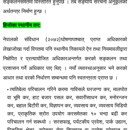
सङ्कलनसमेतमा
विस्तारित
हुनुपर्छ
।
तब
सङ्घीय
संरचना
अनुकूलको
अर्थतन्त्र
निर्माण
हुन्छ
।
:
हिजोका
स्थानीय
कर
नेपालको
संविधान
२०७२
घोषणापश्चात्
प्राप्त
अधिकारको
(
)
लेखाजोखा
गर्दा
विगतमा
पनि
स्थानीय
निकायले
ऐन
तथा
नियमावलीद्वारा
निक्षेपित
र
प्रत्यायोजित
अधिकारअन्तर्गत
करको
सङ्कलन
तथा
प्रशासन
गर्ने
अधिकार
पाए
थिए
।
नयाँ
व्यवस्थाअनुसार
भने
करको
आधार
तथा
दरको
निर्धारण
सम्बन्धमा
पनि
स्वतन्त्रता
प्राप्त
छ
।
त्यतिबेला
,
परिचालन
गरिने
करमा
गाविसले
घरजग्गा
कर
मालपोत
,
,
,
वा
भूमि
कर
हाट
बजार
पसल
कर
सवारीसाधन
कर
मनोरन्जन
,
,
,
,
कर
बहाल
बिटौरी
कर
विज्ञापन
कर
व्यवसाय
कर
व्यवसाय
भिडियो
,
कर
प्राकृतिक
स्रोत
उपयोग
करसमेतका
१०
भन्दा
बढी
कर
,
,
,
परिचालन
गर्न
सक्थ्यो
।
सरसफाइ
पर्यटकीय
प्रवेश
पार्क
उद्यान
,
पिकनिक
क्षेत्र
समेतका
सेवा
दिएबापत
वा
प्रवेश
गरेबापत
वा