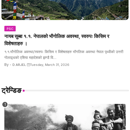
PSC
नायब सुब्बा १.१. नेपालको भौगोलिक अवस्था, स्वरुपः किसिम र
विशेषताहरु ।
१.१.भौगोलिक अवस्था/स्वरुपः किसिम र विशेषताहरु भौगलिक अवस्था नेपाल पृथ्वीको उत्तरी
गोलाद्र्धको एशिया महादेशको झण्डै वि…
By -
D.ARJEL
Tuesday, March 31, 2026
ट्रेन्डिङ