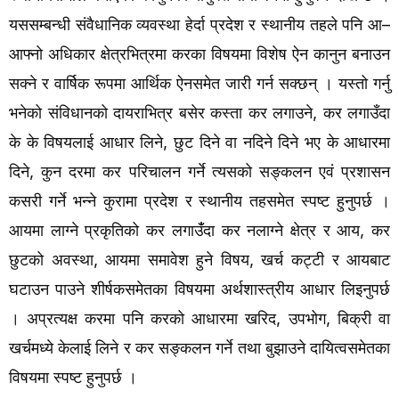
यससम्बन्धी
संवैधानिक
व्यवस्था
हेर्दा
प्रदेश
र
स्थानीय
तहले
पनि
आ
–
आफ्नो
अधिकार
क्षेत्रभित्रमा
करका
विषयमा
विशेष
ऐन
कानुन
बनाउन
सक्ने
र
वार्षिक
रूपमा
आर्थिक
ऐनसमेत
जारी
गर्न
सक्छन्
।
यस्तो
गर्नु
भनेको
संविधानको
दायराभित्र
बसेर
कस्ता
कर
लगाउने
कर
लगाउँदा
,
के
के
विषयलाई
आधार
लिने
छुट
दिने
वा
नदिने
दिने
भए
के
आधारमा
,
दिने
कुन
दरमा
कर
परिचालन
गर्ने
त्यसको
सङ्कलन
एवं
प्रशासन
,
कसरी
गर्ने
भन्ने
कुरामा
प्रदेश
र
स्थानीय
तहसमेत
स्पष्ट
हुनुपर्छ
।
आयमा
लाग्ने
प्रकृतिको
कर
लगाउँंदा
कर
नलाग्ने
क्षेत्र
र
आय
कर
,
छुटको
अवस्था
आयमा
समावेश
हुने
विषय
खर्च
कट्टी
र
आयबाट
,
,
घटाउन
पाउने
शीर्षकसमेतका
विषयमा
अर्थशास्त्रीय
आधार
लिइनुपर्छ
।
अप्रत्यक्ष
करमा
पनि
करको
आधारमा
खरिद
उपभोग
बिक्री
वा
,
,
खर्चमध्ये
केलाई
लिने
र
कर
सङ्कलन
गर्ने
तथा
बुझाउने
दायित्वसमेतका
विषयमा
स्पष्ट
हुनुपर्छ
।