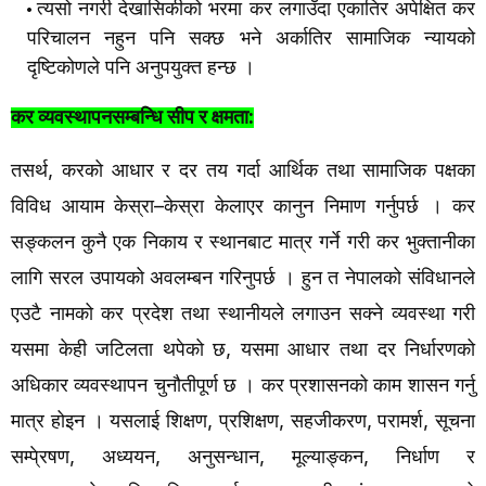
त्यसो
नगरी
देखासिकीको
भरमा
कर
लगाउँदा
एकातिर
अपेक्षित
कर
परिचालन
नहुन
पनि
सक्छ
भने
अर्कातिर
सामाजिक
न्यायको
दृष्टिकोणले
पनि
अनुपयुक्त
हन्छ
।
:
कर
व्यवस्थापनसम्बन्धि
सीप
र
क्षमता
तसर्थ
करको
आधार
र
दर
तय
गर्दा
आर्थिक
तथा
सामाजिक
पक्षका
,
विविध
आयाम
केस्रा
केस्रा
केलाएर
कानुन
निमाण
गर्नुपर्छ
।
कर
–
सङ्कलन
कुनै
एक
निकाय
र
स्थानबाट
मात्र
गर्ने
गरी
कर
भुक्तानीका
लागि
सरल
उपायको
अवलम्बन
गरिनुपर्छ
।
हुन
त
नेपालको
संविधानले
एउटै
नामको
कर
प्रदेश
तथा
स्थानीयले
लगाउन
सक्ने
व्यवस्था
गरी
यसमा
केही
जटिलता
थपेको
छ
यसमा
आधार
तथा
दर
निर्धारणको
,
अधिकार
व्यवस्थापन
चुनौतीपूर्ण
छ
।
कर
प्रशासनको
काम
शासन
गर्नु
मात्र
होइन
।
यसलाई
शिक्षण
प्रशिक्षण
सहजीकरण
परामर्श
सूचना
,
,
,
,
सम्पे्रषण
अध्ययन
अनुसन्धान
मूल्याङ्कन
निर्धाण
र
,
,
,
,