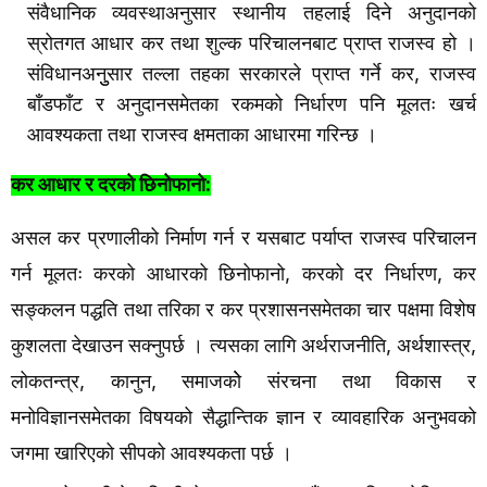
संवैधानिक
व्यवस्थाअनुसार
स्थानीय
तहलाई
दिने
अनुदानको
स्रोतगत
आधार
कर
तथा
शुल्क
परिचालनबाट
प्राप्त
राजस्व
हो
।
,
संविधानअनुुसार
तल्ला
तहका
सरकारले
प्राप्त
गर्ने
कर
राजस्व
बाँडफाँट
र
अनुदानसमेतका
रकमको
निर्धारण
पनि
मूलतः
खर्च
आवश्यकता
तथा
राजस्व
क्षमताका
आधारमा
गरिन्छ
।
:
कर
आधार
र
दरको
छिनोफानो
असल
कर
प्रणालीको
निर्माण
गर्न
र
यसबाट
पर्याप्त
राजस्व
परिचालन
गर्न
मूलतः
करको
आधारको
छिनोफानो
करको
दर
निर्धारण
कर
,
,
सङ्कलन
पद्धति
तथा
तरिका
र
कर
प्रशासनसमेतका
चार
पक्षमा
विशेष
कुशलता
देखाउन
सक्नुपर्छ
।
त्यसका
लागि
अर्थराजनीति
अर्थशास्त्र
,
,
लोकतन्त्र
कानुन
समाजकोे
संरचना
तथा
विकास
र
,
,
मनोविज्ञानसमेतका
विषयको
सैद्धान्तिक
ज्ञान
र
व्यावहारिक
अनुभवको
जगमा
खारिएको
सीपको
आवश्यकता
पर्छ
।