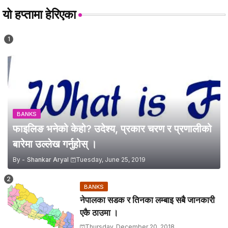
यो हप्तामा हेरिएका
BANKS
फाइलिङ भनेको केहो? उदेश्य, प्रकार चरण र प्रणालीको
बारेमा उल्लेख गर्नुहोस् ।
By -
Shankar Aryal
Tuesday, June 25, 2019
BANKS
नेपालका सडक र तिनका लम्बाइ सबै जानकारी
एकै ठाउमा ।
Thursday, December 20, 2018