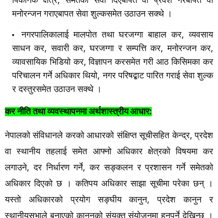
मनोरन्जन
गराएबापत
सेवा
शुल्कसमेत
उठाउन
सक्थे
।
,
नगरपालिकालाई
मालपोत
तथा
घरजग्गा
बाहाल
कर
व्यवसाय
,
,
,
,
साधन
कर
सवारी
कर
घरजग्गा
र
सम्पत्ति
कर
मनोरन्जन
कर
,
व्यावसायिक
भिडियो
कर
विज्ञापन
करसमेत
गरी
आठ
किसिमका
कर
,
परिचालन
गर्ने
अधिकार
थियो
नगर
परिषद्बाट
पारित
गराई
सेवा
शुल्क
र
दस्तुरसमेत
उठाउन
सक्थे
।
:
कर
नीति
तथा
व्यवस्थापनमा
अर्थशास्त्रीय
आधार
नेपालको
संविधानले
करको
आधारको
संक्षिप्त
सूचीसहित
केन्द्र
प्रदेश
,
वा
स्थानीय
तहलाई
समेत
आफ्नो
अधिकार
क्षेत्रको
विषयमा
कर
लगाउने
दर
निर्धारण
गर्ने
कर
सङ्कलन
र
प्रशासन
गर्ने
समेतको
,
,
अधिकार
दिएको
छ
।
कतिपय
अधिकार
साझा
सूचीमा
परेका
छन्
।
यस्तो
अधिकारको
प्रयोग
सङ्घीय
कानुन
प्रदेश
कानुन
र
,
स्थानीयसभाले
बनाएको
कानुनको
संयुक्त
संयोजनमा
हुनुपर्ने
देखिन्छ
।