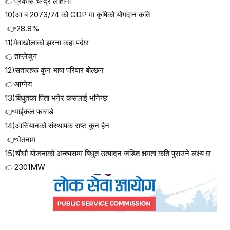
👉प्रकास चन्द्र लोहोनी
10)आ ब 2073/74 को GDP मा कृषिको योगदान कति
👉28.8%
11)मेवाखोलाको झरना कहा पर्दछ
👉ताप्लेजुंग
12)सतारहरू कुन भाषा परिवार बोल्छन
👉आग्नेय
13)बिधुतका पिता भनेर कसलाई भनिन्छ
👉माईकल फाराडे
14)आसियानको संस्थापक राष्ट कुन हैन
👉भेतनाम
15)चौधौ योजनाको अन्त्यसम्म बिधुत उत्पादन जडित क्षमता कति पुराउने लक्ष्य छ
👉2301MW