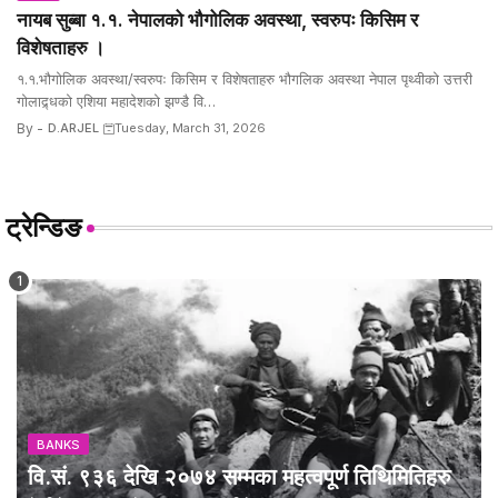
नायब सुब्बा १.१. नेपालको भौगोलिक अवस्था, स्वरुपः किसिम र
विशेषताहरु ।
१.१.भौगोलिक अवस्था/स्वरुपः किसिम र विशेषताहरु भौगलिक अवस्था नेपाल पृथ्वीको उत्तरी
गोलाद्र्धको एशिया महादेशको झण्डै वि…
By -
D.ARJEL
Tuesday, March 31, 2026
ट्रेन्डिङ
BANKS
वि.सं. ९३६ देखि २०७४ सम्मका महत्वपूर्ण तिथिमितिहरु