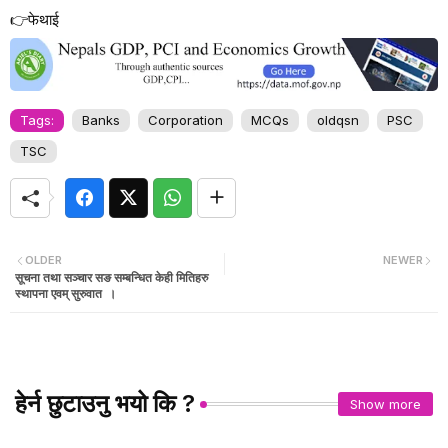
👉फेथाई
Tags:
Banks
Corporation
MCQs
oldqsn
PSC
TSC
OLDER
NEWER
सूचना तथा सञ्चार सङ सम्बन्धित केही मितिहरु
स्थापना एवम् सुरुवात ।
हेर्न छुटाउनु भयो कि ?
Show more