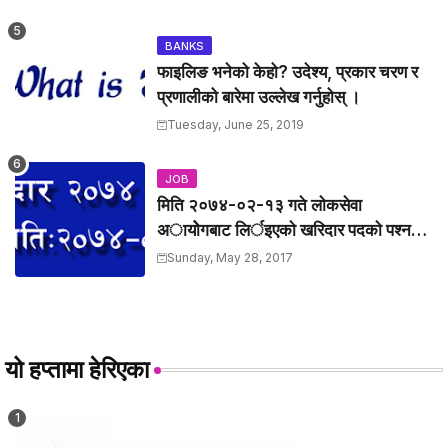
BANKS
फाइलिङ भनेको केहो? उदेश्य, प्रकार चरण र
प्रणालीको बारेमा उल्लेख गर्नुहोस् ।
Tuesday, June 25, 2019
JOB
मिति २०७४-०२-१३ गते लाेकसेवा
अायोेगबाट लिर्इएकाे खरिदार पदकाे पश्न
तथा उत्तरहरु ।
Sunday, May 28, 2017
यो हप्तामा हेरिएका