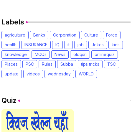
Labels
agriculture
Banks
Corporation
Culture
Force
health
INSURANCE
IQ
it
job
Jokes
kids
knowledge
MCQs
News
oldqsn
onlinequiz
Places
PSC
Rules
Subba
tips tricks
TSC
update
videos
wednesday
WORLD
Quiz