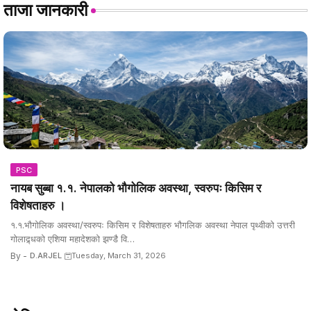
ताजा जानकारी
PSC
नायब सुब्बा १.१. नेपालको भौगोलिक अवस्था, स्वरुपः किसिम र
विशेषताहरु ।
१.१.भौगोलिक अवस्था/स्वरुपः किसिम र विशेषताहरु भौगलिक अवस्था नेपाल पृथ्वीको उत्तरी
गोलाद्र्धको एशिया महादेशको झण्डै वि…
By -
D.ARJEL
Tuesday, March 31, 2026