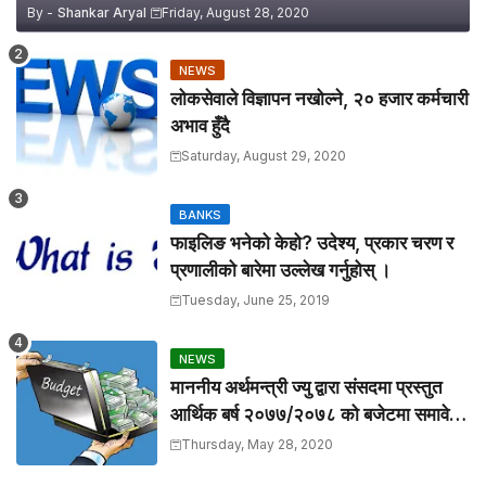
By -
Shankar Aryal
Friday, August 28, 2020
NEWS
लोकसेवाले विज्ञापन नखोल्ने, २० हजार कर्मचारी
अभाव हुँदै
Saturday, August 29, 2020
BANKS
फाइलिङ भनेको केहो? उदेश्य, प्रकार चरण र
प्रणालीको बारेमा उल्लेख गर्नुहोस् ।
Tuesday, June 25, 2019
NEWS
माननीय अर्थमन्त्री ज्यु द्वारा संसदमा प्रस्तुत
आर्थिक बर्ष २०७७/२०७८ को बजेटमा समावेश
गरिएका केहि मुख्य बुँदाहरु
Thursday, May 28, 2020