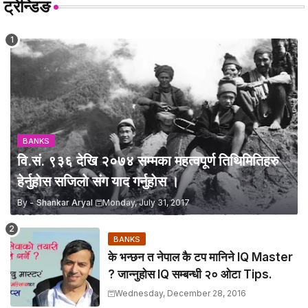
ट्रेन्डिङ
BANKS
वि.सं. ९३६ देखि २०७४ सम्मका महत्वपूर्ण तिथिमितिहरु
हेर्नुहाेस सजिलाे संग याद गर्नुहाेस ।
By -
Shankar Aryal
Monday, July 31, 2017
BANKS
के भन्छन त नेपाल कै टप मानिने IQ Master
? जान्नुहाेस IQ सम्बन्धी २० ओटा Tips.
Wednesday, December 28, 2016