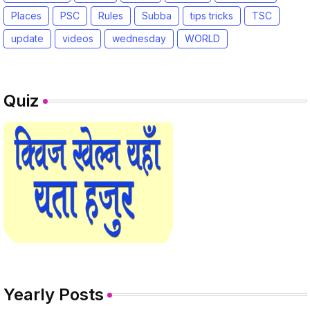
Places
PSC
Rules
Subba
tips tricks
TSC
update
videos
wednesday
WORLD
Quiz
Yearly Posts