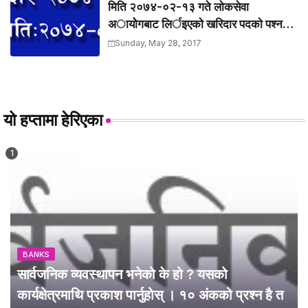
मिति २०७४-०२-१३ गते लाेकसेवा
अायोेगबाट लिर्इएकाे खरिदार पदकाे पश्न
तथा उत्तरहरु ।
Sunday, May 28, 2017
यो हप्तामा हेरिएका
BANKS
सार्वजनिक व्यवस्थापन भनेको के हो ? यसको
कार्यक्षेत्रमाथि प्रकाश पार्नुहोस् । १० अंकको प्रश्न है त