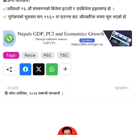
⚽
अन्य जानकारी
✅
अघिल्लो १६ औं संस्करणको बिजेता इटाली र उपबिजेता इङ्ल्याण्ड हो ।
✅
युरोकपको सुरुवात सन् १९६० मा फ्रान्स बाट औपचारिक रुपमा सुरु भएको हो
Tags:
Force
PSC
TSC
OLDER
NEWER
🌎 कोपा अमेरिका, २०२४ सम्बन्धी जानकारी ।