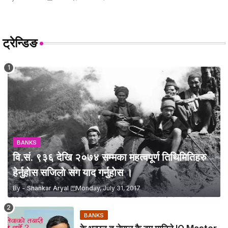
ट्रेन्डिङ
BANKS
वि.सं. ९३६ देखि २०७४ सम्मका महत्वपूर्ण तिथिमितिहरु
हेर्नुहाेस सजिलाे संग याद गर्नुहाेस ।
By -
Shankar Aryal
Monday, July 31, 2017
BANKS