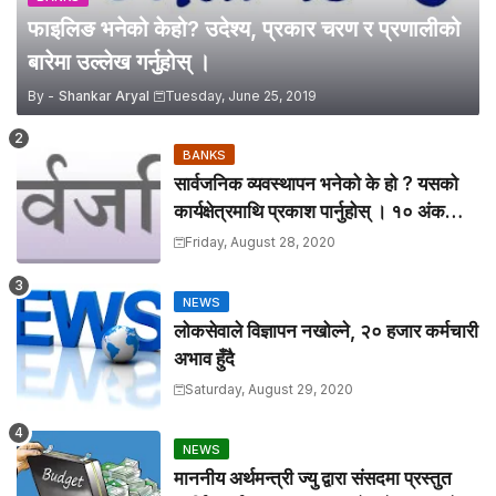
फाइलिङ भनेको केहो? उदेश्य, प्रकार चरण र प्रणालीको
बारेमा उल्लेख गर्नुहोस् ।
By -
Shankar Aryal
Tuesday, June 25, 2019
BANKS
सार्वजनिक व्यवस्थापन भनेको के हो ? यसको
कार्यक्षेत्रमाथि प्रकाश पार्नुहोस् । १० अंकको
प्रश्न है त
Friday, August 28, 2020
NEWS
लोकसेवाले विज्ञापन नखोल्ने, २० हजार कर्मचारी
अभाव हुँदै
Saturday, August 29, 2020
NEWS
माननीय अर्थमन्त्री ज्यु द्वारा संसदमा प्रस्तुत