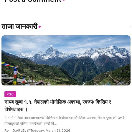
ताजा जानकारी
PSC
नायब सुब्बा १.१. नेपालको भौगोलिक अवस्था, स्वरुपः किसिम र
विशेषताहरु ।
१.१.भौगोलिक अवस्था/स्वरुपः किसिम र विशेषताहरु भौगलिक अवस्था नेपाल पृथ्वीको उत्तरी
गोलाद्र्धको एशिया महादेशको झण्डै वि…
By -
D.ARJEL
Tuesday, March 31, 2026