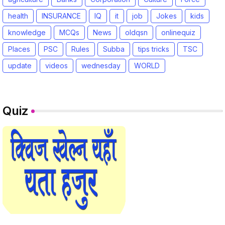
health
INSURANCE
IQ
it
job
Jokes
kids
knowledge
MCQs
News
oldqsn
onlinequiz
Places
PSC
Rules
Subba
tips tricks
TSC
update
videos
wednesday
WORLD
Quiz