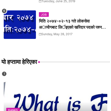
Tuesday, June 25, 2019
JOB
मिति २०७४-०२-१३ गते लाेकसेवा
अायोेगबाट लिर्इएकाे खरिदार पदकाे पश्न
तथा उत्तरहरु ।
Sunday, May 28, 2017
यो हप्तामा हेरिएका
BANKS