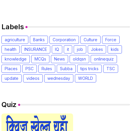
Labels
agriculture
Banks
Corporation
Culture
Force
health
INSURANCE
IQ
it
job
Jokes
kids
knowledge
MCQs
News
oldqsn
onlinequiz
Places
PSC
Rules
Subba
tips tricks
TSC
update
videos
wednesday
WORLD
Quiz