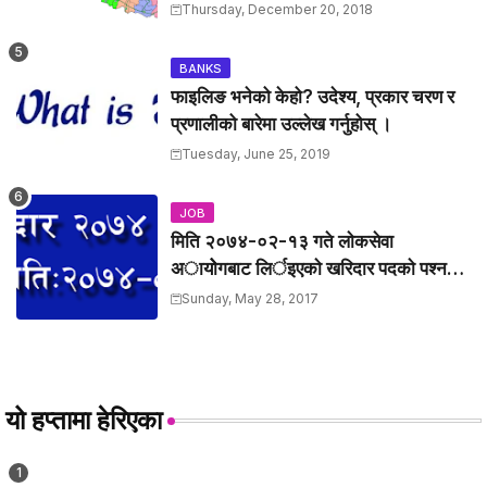
Thursday, December 20, 2018
BANKS
फाइलिङ भनेको केहो? उदेश्य, प्रकार चरण र
प्रणालीको बारेमा उल्लेख गर्नुहोस् ।
Tuesday, June 25, 2019
JOB
मिति २०७४-०२-१३ गते लाेकसेवा
अायोेगबाट लिर्इएकाे खरिदार पदकाे पश्न
तथा उत्तरहरु ।
Sunday, May 28, 2017
यो हप्तामा हेरिएका