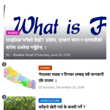
BANKS
फाइलिङ भनेको केहो? उदेश्य, प्रकार चरण र प्रणालीको
बारेमा उल्लेख गर्नुहोस् ।
By -
Shankar Aryal
Tuesday, June 25, 2019
BANKS
नेपालका सडक र तिनका लम्बाइ सबै जानकारी
एकै ठाउमा ।
Thursday, December 20, 2018
AGRICULTURE
काँक्रो खेती गर्दा के कसरी गर्ने ?