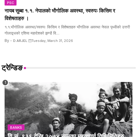
PSC
नायब सुब्बा १.१. नेपालको भौगोलिक अवस्था, स्वरुपः किसिम र
विशेषताहरु ।
१.१.भौगोलिक अवस्था/स्वरुपः किसिम र विशेषताहरु भौगलिक अवस्था नेपाल पृथ्वीको उत्तरी
गोलाद्र्धको एशिया महादेशको झण्डै वि…
By -
D.ARJEL
Tuesday, March 31, 2026
ट्रेन्डिङ
BANKS
वि.सं. ९३६ देखि २०७४ सम्मका महत्वपूर्ण तिथिमितिहरु